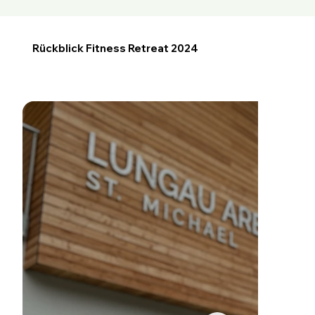
Rückblick Fitness Retreat 2024