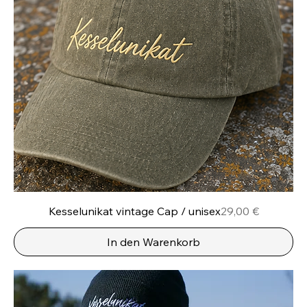
Preis
Kesselunikat vintage Cap / unisex
29,00 €
In den Warenkorb