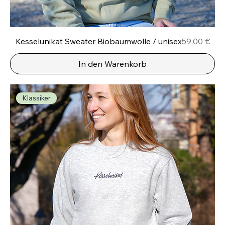
Preis
Kesselunikat Sweater Biobaumwolle / unisex
59,00 €
In den Warenkorb
Klassiker