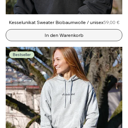
Preis
Kesselunikat Sweater Biobaumwolle / unisex
59,00 €
In den Warenkorb
Bestseller