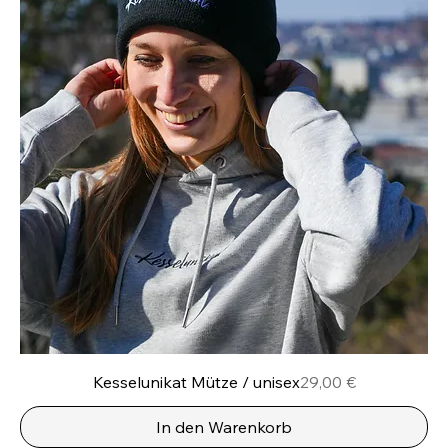
Preis
Kesselunikat Mütze / unisex
29,00 €
In den Warenkorb