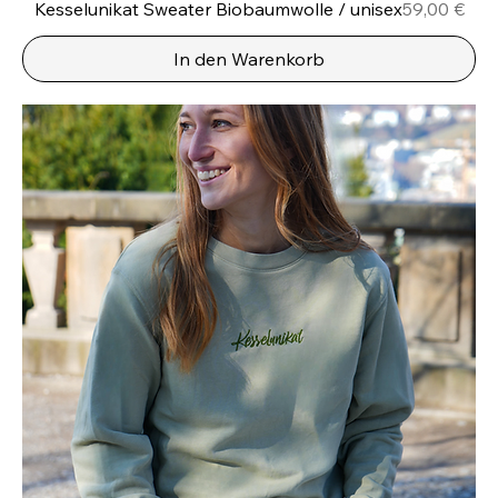
Preis
Kesselunikat Sweater Biobaumwolle / unisex
59,00 €
In den Warenkorb