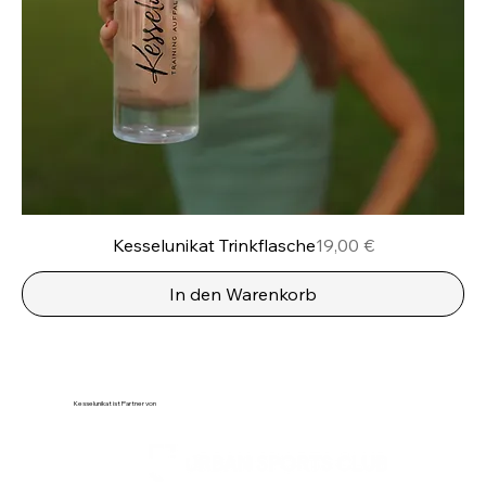
Preis
Kesselunikat Trinkflasche
19,00 €
In den Warenkorb
Kesselunikat ist Partner von