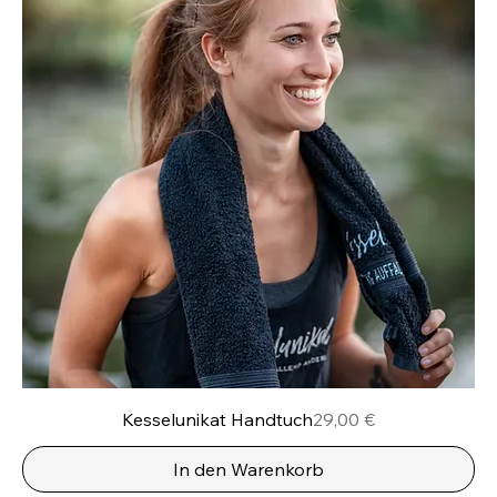
Preis
Kesselunikat Handtuch
29,00 €
In den Warenkorb