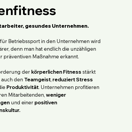
enfitness
tarbeiter, gesundes Unternehmen.
für Betriebssport in den Unternehmen wird
rer, denn man hat endlich die unzähligen
ser präventiven Maßnahme erkannt.
örderung der
körperlichen Fitness
stärkt
s auch den
Teamgeist
,
reduziert Stress
die
Produktivität
. Unternehmen profitieren
en Mitarbeitenden,
weniger
agen
und einer
positiven
skultur.