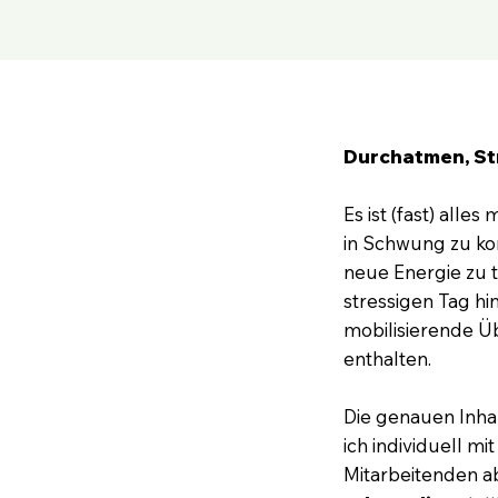
Durchatmen, St
Es ist (fast) alle
in Schwung zu ko
neue Energie zu 
stressigen Tag hin
mobilisierende Ü
enthalten.
Die genauen Inha
ich individuell 
Mitarbeitenden a