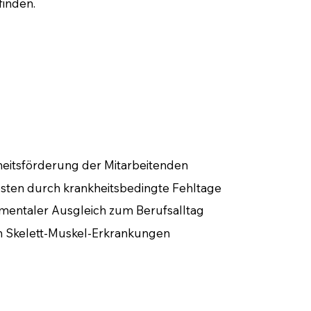
tfinden.
eitsförderung der Mitarbeitenden
sten durch krankheitsbedingte Fehltage
mentaler Ausgleich zum Berufsalltag
n Skelett-Muskel-Erkrankungen
vität am Arbeitsplatz
Wettbewerbsfähigkeit zu anderen Betrieben
es Arbeitsklimas