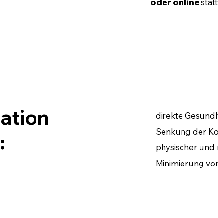
oder online
stat
ration
direkte Gesundh
Senkung der Ko
:
physischer und 
Minimierung vo
Höhere Produkti
beitsalltag ist
Steigerung der 
tion in die
Verbesserung d
arbeitenden.