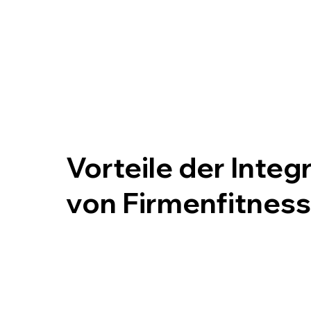
Vorteile der Integ
von Firmenfitness
Die Integration von Firmenfitness in den Ar
mehr als nur ein Trend – sie ist eine Investi
Gesundheit und Zufriedenheit Deiner Mit