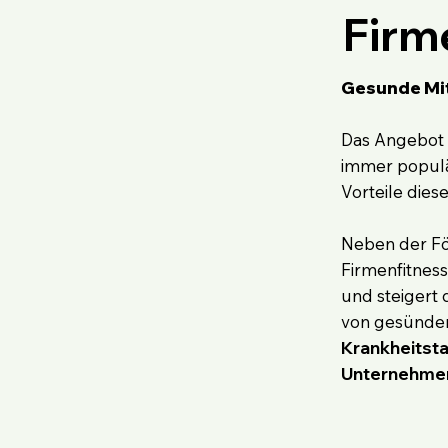
Firm
Gesunde Mi
Das Angebot 
immer populä
Vorteile die
Neben der F
Firmenfitnes
und steigert 
von gesünder
Krankheitst
Unternehmen