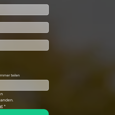
immer teilen
n 
tanden.
at
*