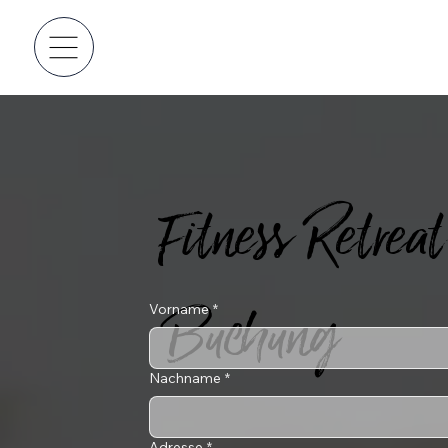
Fitness Retreat
Buchung
Vorname
*
Nachname
*
Adresse
*